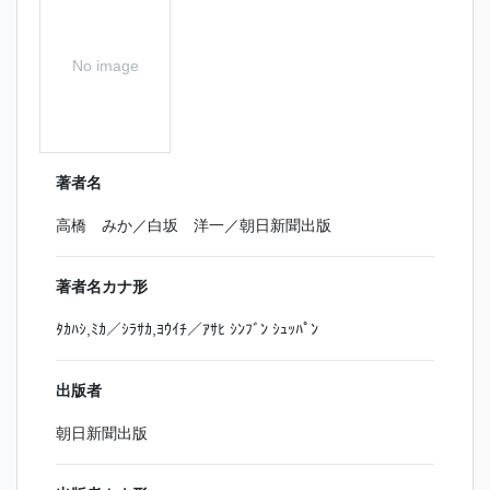
No image
著者名
高橋 みか／白坂 洋一／朝日新聞出版
著者名カナ形
ﾀｶﾊｼ,ﾐｶ／ｼﾗｻｶ,ﾖｳｲﾁ／ｱｻﾋ ｼﾝﾌﾞﾝ ｼｭｯﾊﾟﾝ
出版者
朝日新聞出版