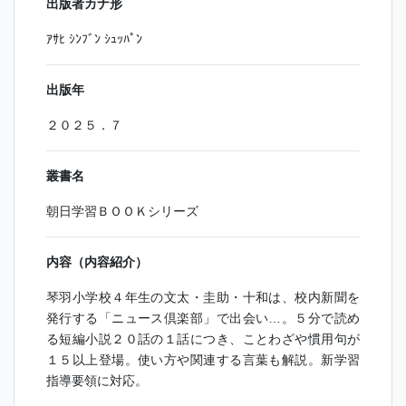
出版者カナ形
ｱｻﾋ ｼﾝﾌﾞﾝ ｼｭｯﾊﾟﾝ
出版年
２０２５．７
叢書名
朝日学習ＢＯＯＫシリーズ
内容（内容紹介）
琴羽小学校４年生の文太・圭助・十和は、校内新聞を
発行する「ニュース倶楽部」で出会い…。５分で読め
る短編小説２０話の１話につき、ことわざや慣用句が
１５以上登場。使い方や関連する言葉も解説。新学習
指導要領に対応。