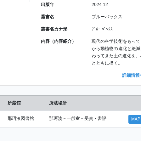
出版年
2024.12
叢書名
ブルーバックス
叢書名カナ形
ﾌﾞﾙｰ ﾊﾞｯｸｽ
内容（内容紹介）
現代の科学技術をもって
から動植物の進化と絶滅
わってきた土の進化を、
とともに描く。
詳細情報
所蔵館
所蔵場所
那珂湊図書館
那珂湊－一般室－受賞・書評
MAP