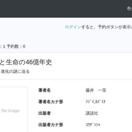
色
ログイン
すると、予約ボタンが表示
：1
予約数：0
と生命の46億年史
と進化の謎に迫る
著者名
藤井 一至
著者名カナ形
ﾌｼﾞｲ,ｶｽﾞﾐﾁ
No image
出版者
講談社
出版者カナ形
ｺｳﾀﾞﾝｼｬ