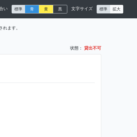
合い
文字サイズ
標準
青
黄
黒
標準
拡大
されます。
状態：
貸出不可