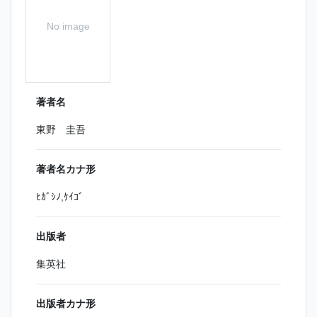
No image
著者名
東野 圭吾
著者名カナ形
ﾋｶﾞｼﾉ,ｹｲｺﾞ
出版者
集英社
出版者カナ形