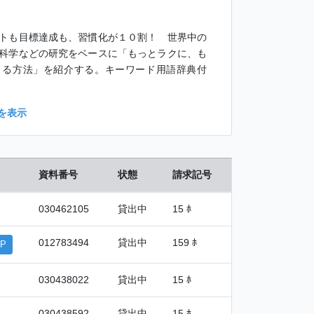
トも目標達成も、習慣化が１０割！ 世界中の
科学などの研究をベースに「もっとラクに、も
きる方法」を紹介する。キーワード用語辞典付
を表示
資料番号
状態
請求記号
030462105
貸出中
15 ﾎ
012783494
貸出中
159 ﾎ
P
030438022
貸出中
15 ﾎ
030438592
貸出中
15 ﾎ