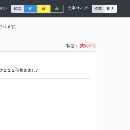
合い
文字サイズ
標準
青
黄
黒
標準
拡大
されます。
状態：
貸出不可
ック１１２個集めました