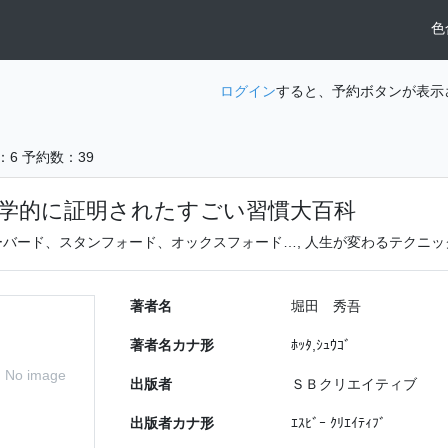
色
ログイン
すると、予約ボタンが表示
：6
予約数：39
学的に証明されたすごい習慣大百科
ーバード、スタンフォード、オックスフォード…, 人生が変わるテクニ
著者名
堀田 秀吾
著者名カナ形
ﾎｯﾀ,ｼｭｳｺﾞ
No image
出版者
ＳＢクリエイティブ
出版者カナ形
ｴｽﾋﾞｰ ｸﾘｴｲﾃｨﾌﾞ