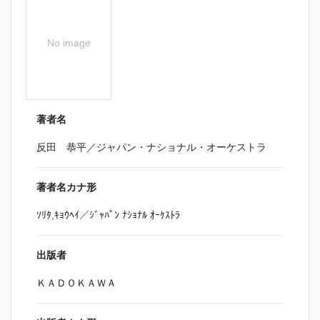
No image
著者名
反田 恭平／ジャパン・ナショナル・オーケストラ
著者名カナ形
ｿﾘﾀ,ｷｮｳﾍｲ／ｼﾞｬﾊﾟﾝ ﾅｼｮﾅﾙ ｵｰｹｽﾄﾗ
出版者
ＫＡＤＯＫＡＷＡ