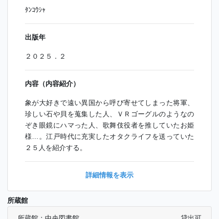
ﾀﾝｺｳｼｬ
出版年
２０２５．２
内容（内容紹介）
象が大好きで遠い異国から呼び寄せてしまった将軍、
珍しい石や貝を蒐集した人、ＶＲゴーグルのようなの
ぞき眼鏡にハマった人、歌舞伎役者を推していたお姫
様…。江戸時代に充実したオタクライフを送っていた
２５人を紹介する。
詳細情報を表示
所蔵館
所蔵館：中央図書館
貸出可