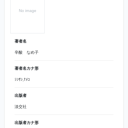
No image
著者名
辛酸 なめ子
著者名カナ形
ｼﾝｻﾝ,ﾅﾒｺ
出版者
淡交社
出版者カナ形