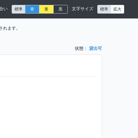
合い
文字サイズ
標準
青
黄
黒
標準
拡大
されます。
状態：
貸出可