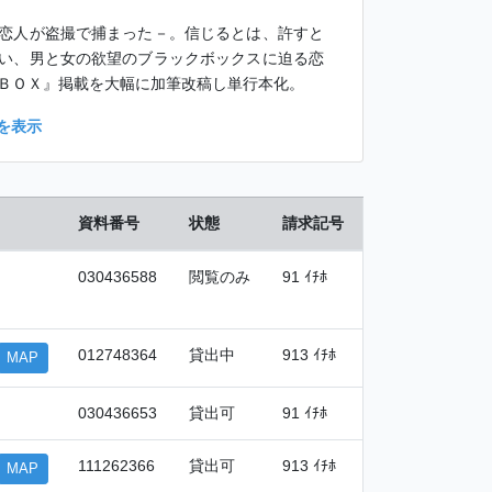
恋人が盗撮で捕まった－。信じるとは、許すと
い、男と女の欲望のブラックボックスに迫る恋
ＢＯＸ』掲載を大幅に加筆改稿し単行本化。
を表示
資料番号
状態
請求記号
030436588
閲覧のみ
91 ｲﾁﾎ
012748364
貸出中
913 ｲﾁﾎ
MAP
030436653
貸出可
91 ｲﾁﾎ
111262366
貸出可
913 ｲﾁﾎ
MAP