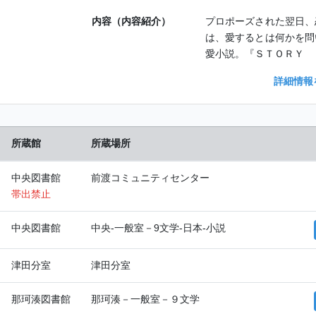
内容（内容紹介）
プロポーズされた翌日、
は、愛するとは何かを問
愛小説。『ＳＴＯＲＹ 
詳細情報
所蔵館
所蔵場所
中央図書館
前渡コミュニティセンター
帯出禁止
中央図書館
中央-一般室－9文学-日本-小説
津田分室
津田分室
那珂湊図書館
那珂湊－一般室－９文学