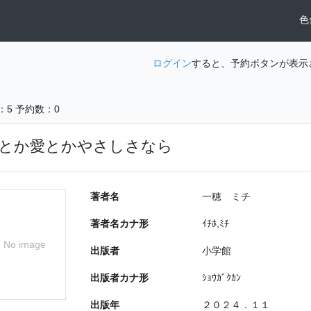
色
ログイン
すると、予約ボタンが表示
：5
予約数：0
とか愛とかやさしさなら
著者名
一穂 ミチ
著者名カナ形
ｲﾁﾎ,ﾐﾁ
No image
出版者
小学館
出版者カナ形
ｼｮｳｶﾞｸｶﾝ
出版年
２０２４．１１