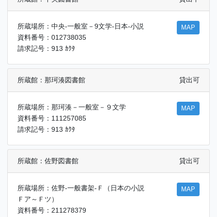
所蔵場所：中央-一般室－9文学-日本-小説
MAP
資料番号：012738035
請求記号：913 ｶｸﾀ
所蔵館：那珂湊図書館
貸出可
所蔵場所：那珂湊－一般室－９文学
MAP
資料番号：111257085
請求記号：913 ｶｸﾀ
所蔵館：佐野図書館
貸出可
所蔵場所：佐野-一般書架-Ｆ（日本の小説
MAP
Ｆア～Ｆツ）
資料番号：211278379