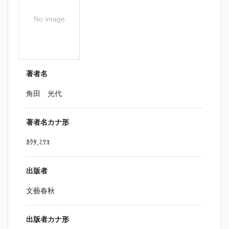
No image
著者名
角田 光代
著者名カナ形
ｶｸﾀ,ﾐﾂﾖ
出版者
文藝春秋
出版者カナ形