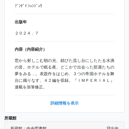
ﾌﾞﾝｹﾞｲ ｼｭﾝｼﾞｭｳ
出版年
２０２４．７
内容（内容紹介）
窓から射しこむ朝の光、錆びた流し台にしたたる水滴
の音。ホテルで眠る夜、どこかで出会った部屋たちの
夢をみる…。表題作をはじめ、３つの帝国ホテルを舞
台に織りなす、４２編を収録。『ＩＭＰＥＲＩＡＬ』
連載を加筆修正。
詳細情報を表示
所蔵館
所蔵館：中央図書館
貸出中