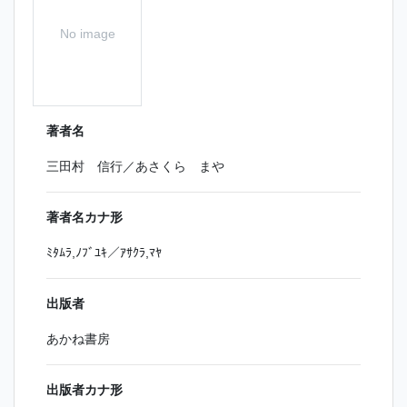
No image
著者名
三田村 信行／あさくら まや
著者名カナ形
ﾐﾀﾑﾗ,ﾉﾌﾞﾕｷ／ｱｻｸﾗ,ﾏﾔ
出版者
あかね書房
出版者カナ形