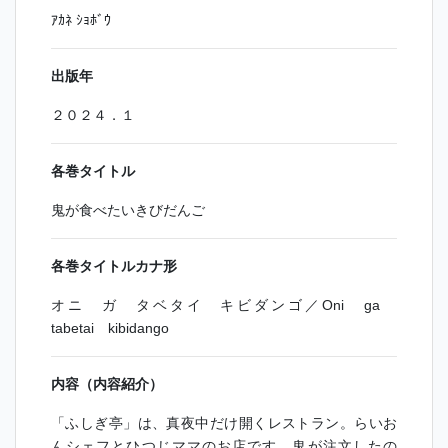
ｱｶﾈ ｼｮﾎﾞｳ
出版年
２０２４．１
各巻タイトル
鬼が食べたいきびだんご
各巻タイトルカナ形
オニ ガ タベタイ キビダンゴ／Oni ga
tabetai kibidango
内容（内容紹介）
「ふしぎ亭」は、真夜中だけ開くレストラン。らいお
んシェフとひつじママのお店です。鬼が注文したの