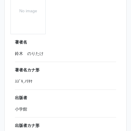
No image
著者名
鈴木 のりたけ
著者名カナ形
ｽｽﾞｷ,ﾉﾘﾀｹ
出版者
小学館
出版者カナ形