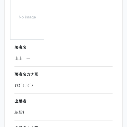
No image
著者名
山上 一
著者名カナ形
ﾔﾏｶﾞﾐ,ﾊｼﾞﾒ
出版者
鳥影社